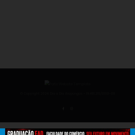
© Copyright 2024. Dia a Dia Arapongas - 19.481.215/0001-08