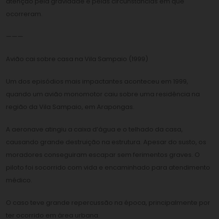
atenção pela gravidade e pelas circunstâncias em que
ocorreram.
———
Avião cai sobre casa na Vila Sampaio (1999)
Um dos episódios mais impactantes aconteceu em 1999,
quando um avião monomotor caiu sobre uma residência na
região da Vila Sampaio, em Arapongas.
A aeronave atingiu a caixa d’água e o telhado da casa,
causando grande destruição na estrutura. Apesar do susto, os
moradores conseguiram escapar sem ferimentos graves. O
piloto foi socorrido com vida e encaminhado para atendimento
médico.
O caso teve grande repercussão na época, principalmente por
ter ocorrido em área urbana.