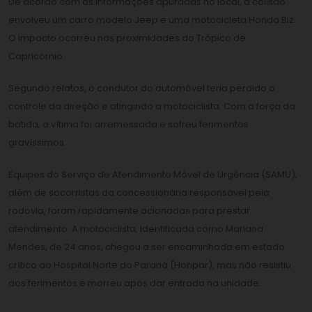
De acordo com as informações apuradas no local, a colisão
envolveu um carro modelo Jeep e uma motocicleta Honda Biz.
O impacto ocorreu nas proximidades do Trópico de
Capricórnio.
Segundo relatos, o condutor do automóvel teria perdido o
controle da direção e atingindo a motociclista. Com a força da
batida, a vítima foi arremessada e sofreu ferimentos
gravíssimos.
Equipes do Serviço de Atendimento Móvel de Urgência (SAMU),
além de socorristas da concessionária responsável pela
rodovia, foram rapidamente acionadas para prestar
atendimento. A motociclista, identificada como Mariana
Mendes, de 24 anos, chegou a ser encaminhada em estado
crítico ao Hospital Norte do Paraná (Honpar), mas não resistiu
aos ferimentos e morreu após dar entrada na unidade.