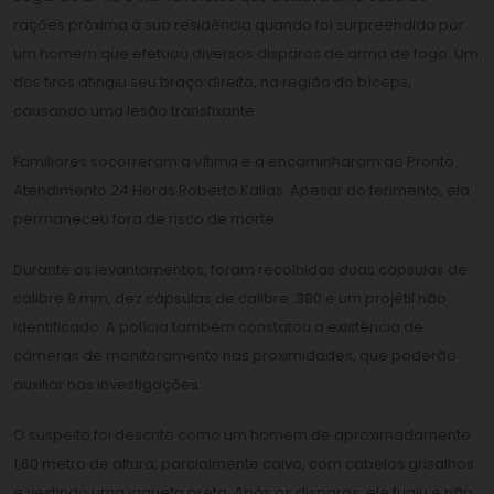
rações próxima à sua residência quando foi surpreendida por
um homem que efetuou diversos disparos de arma de fogo. Um
dos tiros atingiu seu braço direito, na região do bíceps,
causando uma lesão transfixante.
Familiares socorreram a vítima e a encaminharam ao Pronto
Atendimento 24 Horas Roberto Kallas. Apesar do ferimento, ela
permaneceu fora de risco de morte.
Durante os levantamentos, foram recolhidas duas cápsulas de
calibre 9 mm, dez cápsulas de calibre .380 e um projétil não
identificado. A polícia também constatou a existência de
câmeras de monitoramento nas proximidades, que poderão
auxiliar nas investigações.
O suspeito foi descrito como um homem de aproximadamente
1,60 metro de altura, parcialmente calvo, com cabelos grisalhos
e vestindo uma jaqueta preta. Após os disparos, ele fugiu e não