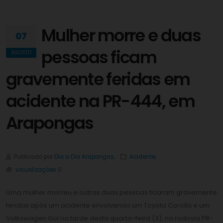
Mulher morre e duas
07
pessoas ficam
AGOSTO
gravemente feridas em
acidente na PR-444, em
Arapongas
Publicado por
Dia a Dia Arapongas
,
Acidente
,
visualizações
0
Uma mulher morreu e outras duas pessoas ficaram gravemente
feridas após um acidente envolvendo um Toyota Corolla e um
Volkswagen Gol na tarde desta quarta-feira (3), na rodovia PR-