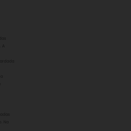
das
. A
uardada
sa
e
radas
o. Na