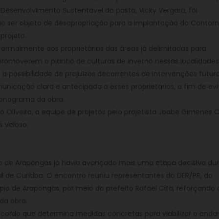
 e Desenvolvimento Sustentável da pasta, Vicky Vergara, foi
vão ser objeto de desapropriação para a implantação do Contor
projeto.
formalmente aos proprietários das áreas já delimitadas para
omoverem o plantio de culturas de inverno nessas localidades
 possibilidade de prejuízos decorrentes de intervenções futura
unicação clara e antecipada a esses proprietários, a fim de evi
ronograma da obra.
 Oliveira; a equipe de projetos pelo projetista Joabe Gimenes Ol
s Veloso.
io de Arapongas já havia avançado mais uma etapa decisiva du
l de Curitiba. O encontro reuniu representantes do DER/PR, do
cípio de Arapongas, por meio do prefeito Rafael Cita, reforçando 
da obra.
acordo que determina medidas concretas para viabilizar o and