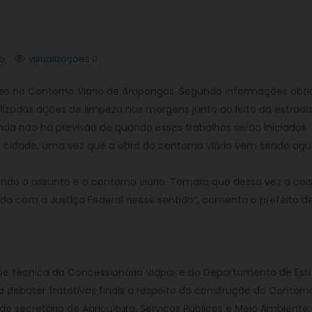
o
,
visualizações
0
ões no Contorno Viário de Arapongas. Segundo informações obti
zadas ações de limpeza nas margens junto ao leito da estrada
da não há previsão de quando esses trabalhos serão iniciados.
 cidade, uma vez que a obra do contorno viário vem sendo ag
o o assunto é o contorno viário. Tomara que dessa vez a coi
o com a Justiça Federal nesse sentido”, comenta o prefeito d
pe técnica da Concessionária Viapar e do Departamento de Est
debater tratativas finais a respeito da construção do Contorn
secretário de Agricultura, Serviços Públicos e Meio Ambiente,