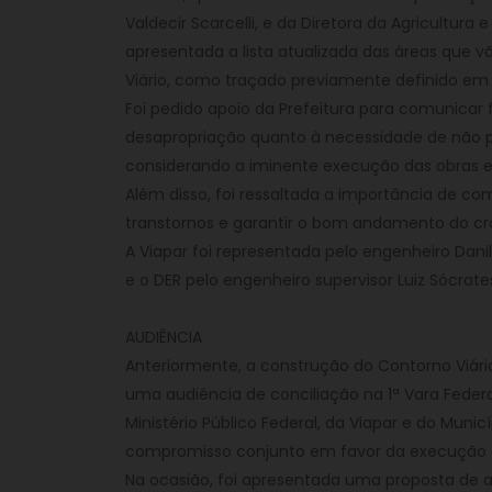
Valdecir Scarcelli, e da Diretora da Agricultura
apresentada a lista atualizada das áreas que 
Viário, como traçado previamente definido em 
Foi pedido apoio da Prefeitura para comunicar 
desapropriação quanto à necessidade de não pr
considerando a iminente execução das obras e a
Além disso, foi ressaltada a importância de com
transtornos e garantir o bom andamento do c
A Viapar foi representada pelo engenheiro Danilo
e o DER pelo engenheiro supervisor Luiz Sócrate
AUDIÊNCIA
Anteriormente, a construção do Contorno Viár
uma audiência de conciliação na 1ª Vara Federa
Ministério Público Federal, da Viapar e do Muni
compromisso conjunto em favor da execução 
Na ocasião, foi apresentada uma proposta de 