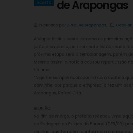
de Arapongas
AGOSTO
Publicado por
Dia a Dia Arapongas
,
Cotidian
A Viapar iniciou nesta semana as primeiras aç
junto à empresa, no momento estão sendo reali
próxima etapa será a terraplanagem, porém ain
Mesmo assim, a notícia causou repercussão na
há anos.
“A gente sempre acompanha com cautela quand
caminhe, até porque a empresa já fez um acord
Arapongas, Rafael Cita.
REUNIÃO
No fim de março, o prefeito recebeu uma equi
de Rodagem do Estado do Paraná (DER/PR) para 
reunião, que também contou com a presença do 