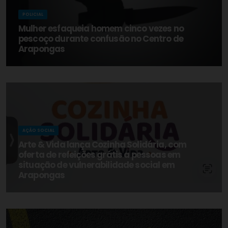
POLICIAL
Mulher esfaqueia homem cinco vezes no
pescoço durante confusão no Centro de
Arapongas
AÇÃO SOCIAL
Arte & Vida lança Cozinha Solidária, com
oferta de refeições grátis a pessoas em
situação de vulnerabilidade social em
Arapongas